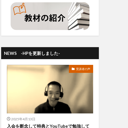
NEWS -HPを更新しました-
受講者の声
2025年4月13日
入会を断念して特典とYouTubeで勉強して