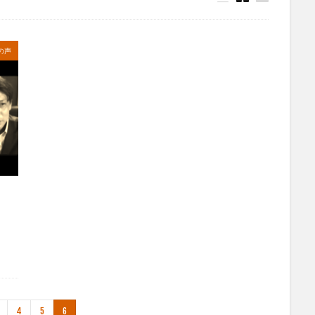
の声
4
5
6