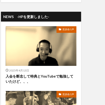
NEWS -HPを更新しました-
受講者の声
2025年4月13日
入会を断念して特典とYouTubeで勉強して
いたけど、、、
受講者の声