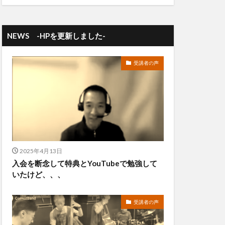
NEWS -HPを更新しました-
受講者の声
2025年4月13日
入会を断念して特典とYouTubeで勉強して
いたけど、、、
受講者の声