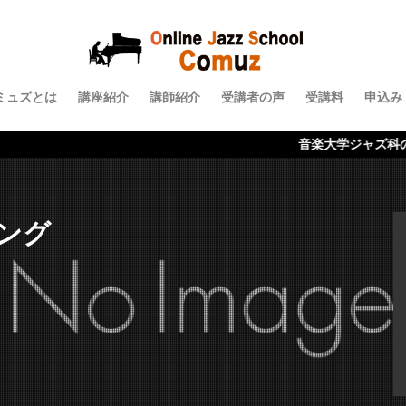
ミュズとは
講座紹介
講師紹介
受講者の声
受講料
申込み
音楽大学ジャズ科の内容がオンライ
ング